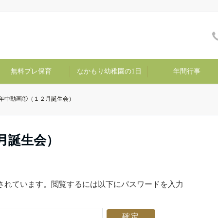
無料プレ保育
なかもり幼稚園の1日
年間行事
 年中動画①（１２月誕生会）
２月誕生会）
されています。閲覧するには以下にパスワードを入力