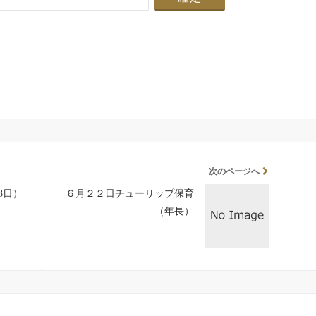
次のページへ
3日）
６月２２日チューリップ保育
（年長）