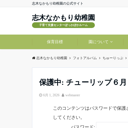
志木なかもり幼稚園の公式サイト
志木なかもり幼稚園
子育て支援センターぽっかぽかルーム
保育目標
園について
志木なかもり幼稚園
フォトアルバム
ちゅーりっぷ
保護中: チューリップ６
6月 1, 2026
webmaster
このコンテンツはパスワードで保護
してください。
パスワード: