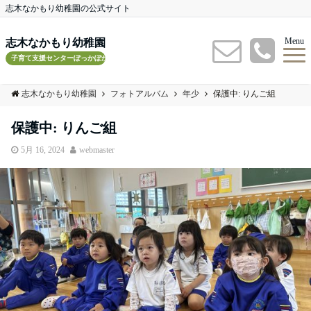
志木なかもり幼稚園の公式サイト
Menu
志木なかもり幼稚園
子育て支援センターぽっかぽかルーム
志木なかもり幼稚園
フォトアルバム
年少
保護中: りんご組
保護中: りんご組
5月 16, 2024
webmaster